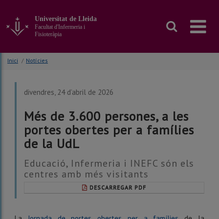
Anar
al
Universitat de Lleida
contingut
Facultat d'Infermeria i
principal
Fisioteràpia
de
la
Inici
/
Notícies
pàgina
divendres, 24 d’abril de 2026
Més de 3.600 persones, a les
portes obertes per a famílies
de la UdL
Educació, Infermeria i INEFC són els
centres amb més visitants
DESCARREGAR PDF
La
Jornada de portes obertes per a famílies
de la