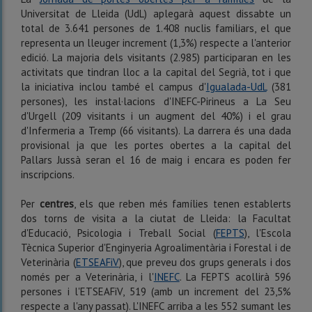
Universitat de Lleida (UdL) aplegarà aquest dissabte un
total de 3.641 persones de 1.408 nuclis familiars, el que
representa un lleuger increment (1,3%) respecte a l'anterior
edició. La majoria dels visitants (2.985) participaran en les
activitats que tindran lloc a la capital del Segrià, tot i que
la iniciativa inclou també el campus d'
Igualada-UdL
(381
persones), les instal·lacions d'INEFC-Pirineus a La Seu
d'Urgell (209 visitants i un augment del 40%) i el grau
d'Infermeria a Tremp (66 visitants). La darrera és una dada
provisional ja que les portes obertes a la capital del
Pallars Jussà seran el 16 de maig i encara es poden fer
inscripcions.
Per
centres
, els que reben més famílies tenen establerts
dos torns de visita a la ciutat de Lleida: la Facultat
d'Educació, Psicologia i Treball Social (
FEPTS
), l'Escola
Tècnica Superior d'Enginyeria Agroalimentària i Forestal i de
Veterinària (
ETSEAFiV
), que preveu dos grups generals i dos
només per a Veterinària, i l'
INEFC
. La FEPTS acollirà 596
persones i l'ETSEAFiV, 519 (amb un increment del 23,5%
respecte a l'any passat). L'INEFC arriba a les 552 sumant les