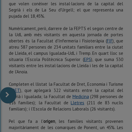
que volen conèixer les instal·lacions de la capital del
Segrià i els de La Seu d'Urgell; el que representa una
pujada del 18,45%.
Numèricament, però, darrere de la FEPTS el segon centre de
la UdL amb més visitants en aquesta jornada de portes
obertes és la Facultat d'Infermeria i Fisioteràpia (
FIF
), que
atreu 587 persones de 234 unitats familiars entre la ciutat
de Lleida, el campus Igualada-UdL i Tremp. En quart lloc se
situaria l'Escola Politècnica Superior (
EPS
), que suma 530
visitants entre les instal·lacions de Lleida i les de la capital
de l'Anoia.
Completen el llistat la Facultat de Dret, Economia i Turisme
(
FDET
), que aplegarà 322 visitants entre la capital del
Segrià i Igualada; la Facultat de
Medicina
(298 persones de
116 famílies); la Facultat de
Lletres
(211 de 83 nuclis
familiars); i l'Escola de Relacions Laborals (26 visitants).
Pel que fa a l'
origen
, les famílies visitants provenen
majoritàriament de les comarques de Ponent, un 45%. Les