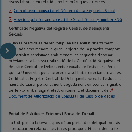
riscos laborals en relació amb les pràctiques externes.
Com obtenir i consultar el Número de la Seguretat Social
How to apply for and consult the Social Security number ENG
Certificació Negativa del Registre Central de Delinqüents
Sexuals
Quan la pràctica es desenvolupi en una entitat directament
vinculada amb menors, o quan l’objecte de la pràctica comporti
una activitat continuada amb menors, es requerirà disposar
prèviament a la seva realització de la Certificació Negativa del
Registre Central de Delinqüents Sexuals de l’estudiant. Per a
que la Universitat pugui procedir a sol·licitar directament aquest
Certificat al Registre Central de Delinqüents Sexuals, l’estudiant
haurà de lliurar personalment, degudament emplenat i signat, o
bé fer-lo arribar signat electrònicament, el document de
Document de Autorització de Consulta i de Cessió de dades
.
Portal de Pràctiques Externes i Borsa de Treball:
La UdL posa a la teva disposició un portal des del qual podràs
interactuar en relació a les teves pràctiques. Et convidem a fer-