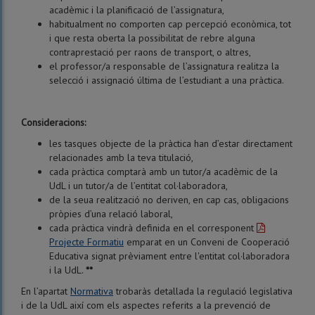
acadèmic i la planificació de l’assignatura,
habitualment no comporten cap percepció econòmica, tot
i que resta oberta la possibilitat de rebre alguna
contraprestació per raons de transport, o altres,
el professor/a responsable de l’assignatura realitza la
selecció i assignació última de l’estudiant a una pràctica.
Consideracions:
les tasques objecte de la pràctica han d’estar directament
relacionades amb la teva titulació,
cada pràctica comptarà amb un tutor/a acadèmic de la
UdL i un tutor/a de l’entitat col·laboradora,
de la seua realització no deriven, en cap cas, obligacions
pròpies d’una relació laboral,
cada pràctica vindrà definida en el corresponent
Projecte Formatiu
emparat en un Conveni de Cooperació
Educativa signat prèviament entre l'entitat col·laboradora
i la UdL.
**
En l’apartat
Normativa
trobaràs detallada la regulació legislativa
i de la UdL així com els aspectes referits a la prevenció de