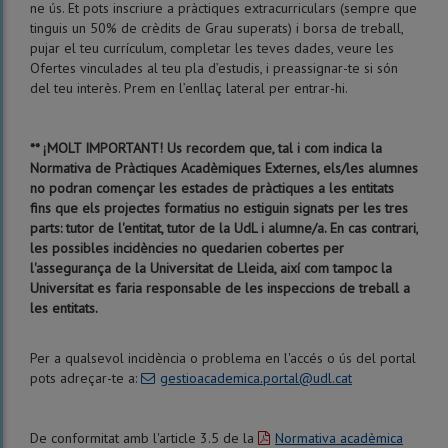
ne ús. Et pots inscriure a pràctiques extracurriculars (sempre que
tinguis un 50% de crèdits de Grau superats) i borsa de treball,
pujar el teu currículum, completar les teves dades, veure les
Ofertes vinculades al teu pla d’estudis, i preassignar-te si són
del teu interès. Prem en l’enllaç lateral per entrar-hi.
** ¡MOLT IMPORTANT! Us recordem que, tal i com indica la
Normativa de Pràctiques Acadèmiques Externes, els/les alumnes
no podran començar les estades de pràctiques a les entitats
fins que els projectes formatius no estiguin signats per les tres
parts: tutor de l'entitat, tutor de la UdL i alumne/a. En cas contrari,
les possibles incidències no quedarien cobertes per
l'assegurança de la Universitat de Lleida, així com tampoc la
Universitat es faria responsable de les inspeccions de treball a
les entitats.
Per a qualsevol incidència o problema en l'accés o ús del portal
pots adreçar-te a:
gestioacademica.portal@udl.cat
De conformitat amb l'article 3.5 de la
Normativa acadèmica