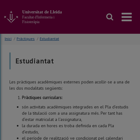
Anar
al
Universitat de Lleida
contingut
Facultat d'Infermeria i
principal
Fisioteràpia
de
la
Inici
/
Práctiques
/
Estudiantat
pàgina
Estudiantat
Les pràctiques acadèmiques externes poden acollir-se a una de
les dos modalitats següents:
Pràctiques curric
ulars:
són activitats acadèmiques integrades en el Pla d’estudis
de la titulació com a una assignatura més. Per tant has
d’estar matriculat a l’assignatura,
la durada en hores es troba definida en cada Pla
d’estudis,
el període de realització ve condicionat pel calendari