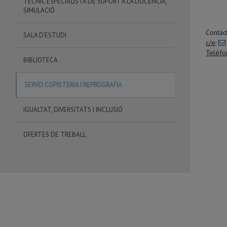
TÈCNIC ESPECIALISTA DE SUPORT A LA DOCÈNCIA,
SIMULACIÓ
Contac
SALA D'ESTUDI
c/e
:
Telèfo
BIBLIOTECA
SERVEI COPISTERIA I REPROGRAFIA
IGUALTAT, DIVERSITATS I INCLUSIÓ
OFERTES DE TREBALL