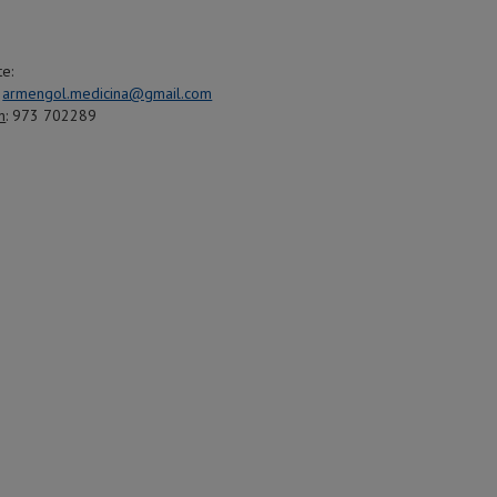
te:
armengol.medicina@gmail.com
n
: 973 702289