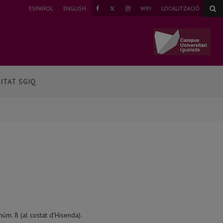
TWITTER
ESPAÑOL
ENGLISH
WIFI
LOCALITZACIÓ
FAEBOOK
INSTAGRAM
ITAT SGIQ
 núm. 8 (al costat d'Hisenda).