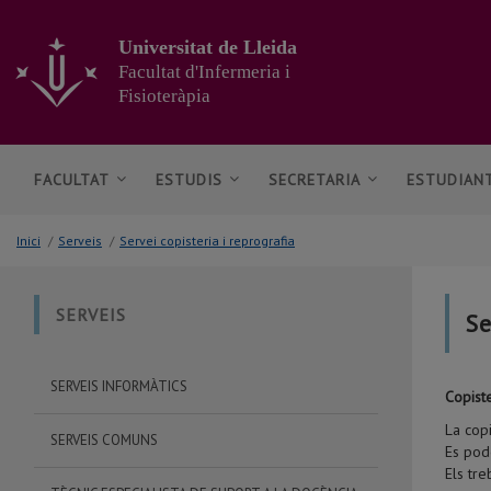
Anar
al
Universitat de Lleida
contingut
Facultat d'Infermeria i
principal
Fisioteràpia
de
la
pàgina
FACULTAT
ESTUDIS
SECRETARIA
ESTUDIAN
Inici
/
Serveis
/
Servei copisteria i reprografia
SERVEIS
Se
SERVEIS INFORMÀTICS
Copist
La copi
SERVEIS COMUNS
Es pod
Els tre