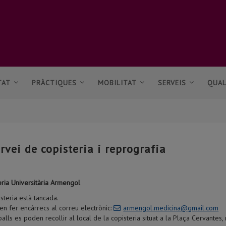
TAT
PRÀCTIQUES
MOBILITAT
SERVEIS
QUAL
rvei de copisteria i reprografia
eria Universitària Armengol
steria està tancada.
en fer encàrrecs al correu electrònic:
armengol.medicina@gmail.com
balls es poden recollir al local de la copisteria situat a la Plaça Cervantes,