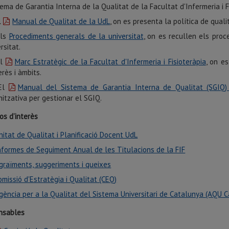
tema de Garantia Interna de la Qualitat de la Facultat d'Infermeria i Fi
l
Manual de Qualitat de la UdL
, on es presenta la política de quali
Els
Procediments generals de la universitat
, on es recullen els pro
rsitat.
El
Marc Estratègic de la Facultat d'Infermeria i Fisioteràpia
, on e
erès i àmbits.
El
Manual del Sistema de Garantia Interna de Qualitat (SGIQ)
nitzativa per gestionar el SGIQ.
os d’interès
nitat de Qualitat i Planificació Docent UdL
nformes de Seguiment Anual de les Titulacions de la FIF
graïments, suggeriments i queixes
omissió d'Estratègia i Qualitat (CEQ)
gència per a la Qualitat del Sistema Universitari de Catalunya (AQU 
nsables