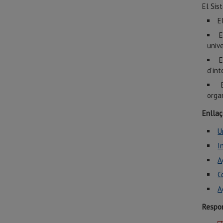
El Sis
E
unive
d’int
orga
Enllaç
U
I
A
C
A
Respo