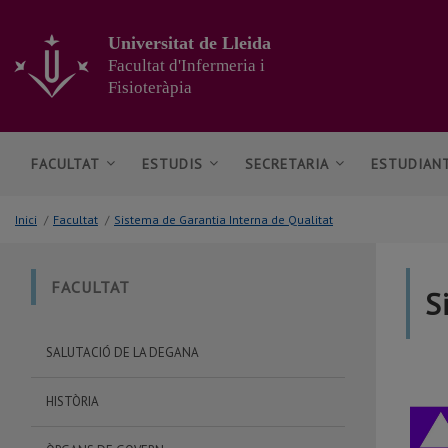
Anar
al
Universitat de Lleida
contingut
Facultat d'Infermeria i
principal
Fisioteràpia
de
la
pàgina
FACULTAT
ESTUDIS
SECRETARIA
ESTUDIAN
Inici
/
Facultat
/
Sistema de Garantia Interna de Qualitat
FACULTAT
S
SALUTACIÓ DE LA DEGANA
HISTÒRIA