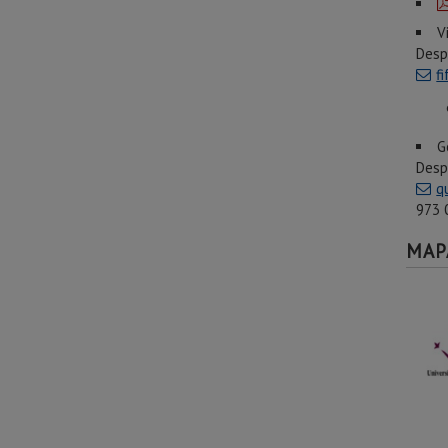
V
Desp
f
973
G
Desp
q
973 
MAP