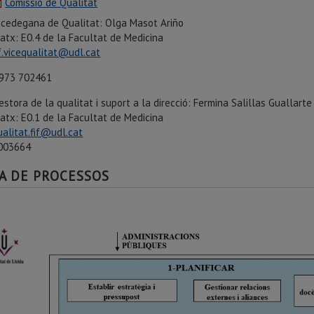
Comissió de Qualitat
icedegana de Qualitat: Olga Masot Ariño
atx: E0.4
de la Facultat de Medicina
if.vicequalitat@udl.cat
 702461
estora de la qualitat i suport a la direcció: Fermina Salillas Guallarte
atx: E0.1
de la Facultat de Medicina
ualitat.fif@udl.cat
003664
A DE PROCESSOS