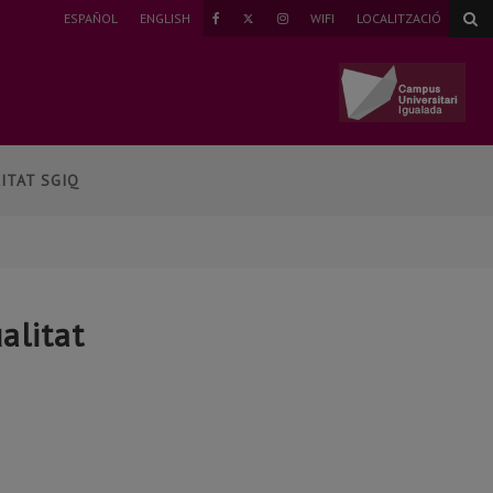
TWITTER
ESPAÑOL
ENGLISH
WIFI
LOCALITZACIÓ
FAEBOOK
INSTAGRAM
ITAT SGIQ
alitat